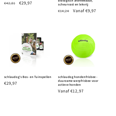
biologisch afbreekbaar,
Normale
Aanbiedingsprijs
€29,97
€42,81
scheurvast en lekvrij
prijs
Normale
Aanbiedingsprijs
Vanaf €9,97
€14,24
prijs
schlaudog's Bos- en Tuinspellen
schlaudog hondenfrisbee -
duurzame werpfrisbee voor
Normale
€29,97
actieve honden
prijs
Normale
Vanaf €12,97
prijs